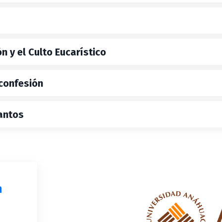
n y el Culto Eucarístico
 confesión
Santos
n