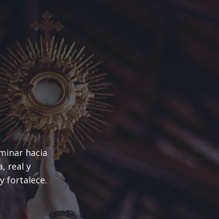
aminar hacia
, real y
y fortalece.