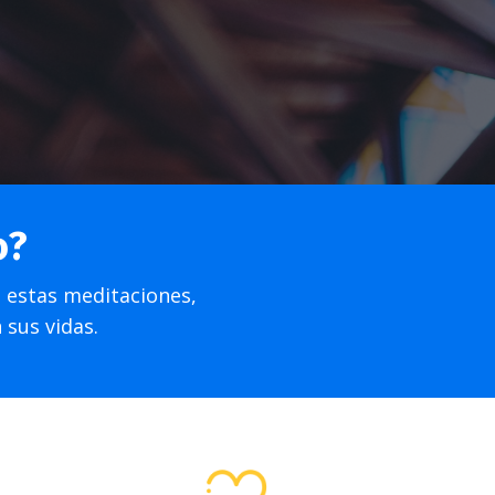
o?
n estas meditaciones,
n sus vidas.